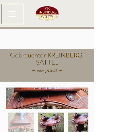
Gebrauchter KREINBERG-
SATTEL
– von privat –