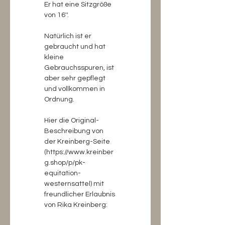
Er hat eine Sitzgröße 
von 16''.
Natürlich ist er 
gebraucht und hat 
kleine 
Gebrauchsspuren, ist 
aber sehr gepflegt 
und vollkommen in 
Ordnung.
Hier die Original-
Beschreibung von 
der Kreinberg-Seite 
(https://www.kreinber
g.shop/p/pk-
equitation-
westernsattel) mit 
freundlicher Erlaubnis 
von Rika Kreinberg: