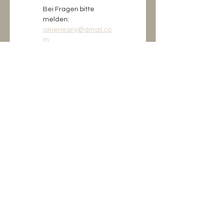
Bei Fragen bitte 
melden:
joinerjeany@gmail.co
m
info@kreinberg-sattel.com