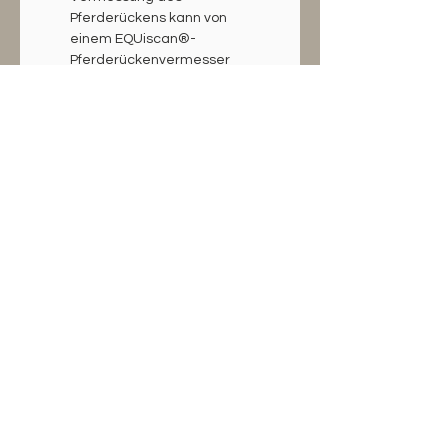
Pferderückens kann von 
einem EQUiscan®-
Pferderückenvermesser 
der Region durchgeführt 
werden. Der Baum wird 
dann nach den 
digitalisierten Vorgaben 
individuell hergestellt.
Liefer-/Wartezeit:
In vielen Fällen ist der 
gewünschte Sattel in der 
passenden Sitz- und 
Baumgröße sowie Farbe 
auf Lager und kann 
umgehend nach dem 
Termin verschickt werden. 
Lieferzeit ist dann 3 – 7 
Tage (DHL).