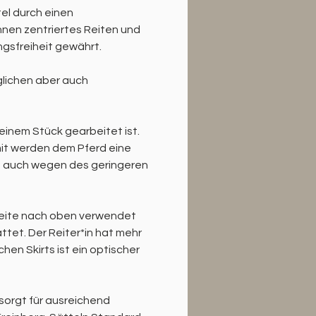
el durch einen 
nen zentriertes Reiten und 
gsfreiheit gewährt.
glichen aber auch 
inem Stück gearbeitet ist. 
mit werden dem Pferd eine 
ist auch wegen des geringeren 
seite nach oben verwendet 
tet. Der Reiter*in hat mehr 
hen Skirts ist ein optischer 
e sorgt für ausreichend 