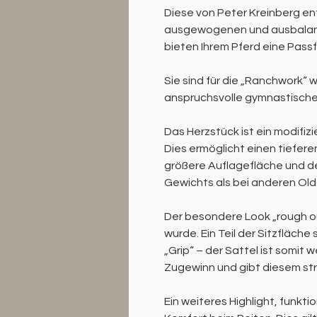
Diese von Peter Kreinberg ent
ausgewogenen und ausbalanci
bieten Ihrem Pferd eine Pass
Sie sind für die „Ranchwork“ 
anspruchsvolle gymnastische
Das Herzstück ist ein modifi
Dies ermöglicht einen tiefer
größere Auflagefläche und dem
Gewichts als bei anderen Oldt
Der besondere Look „rough ou
wurde. Ein Teil der Sitzfläch
„Grip“ – der Sattel ist somit 
Zugewinn und gibt diesem st
Ein weiteres Highlight, funktio