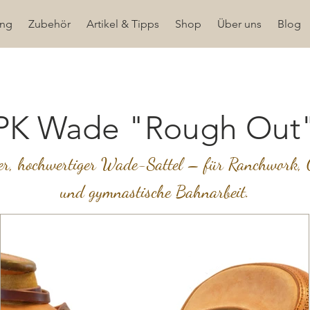
ung
Zubehör
Artikel & Tipps
Shop
Über uns
Blog
PK Wade "Rough Out
ler, hochwertiger Wade-Sattel – für Ranchwork, G
und gymnastische Bahnarbeit.