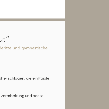
ut“
deritte und gymnastische 
her schlagen, die ein Faible 
 Verarbeitung und beste 