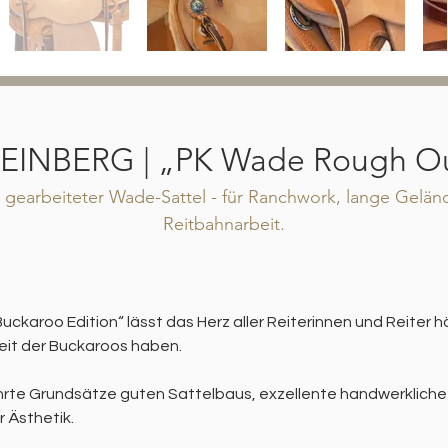
EINBERG | „PK Wade Rough O
ig gearbeiteter Wade-Sattel - für Ranchwork, lange Gelän
Reitbahnarbeit.
uckaroo Edition“ lässt das Herz aller Reiterinnen und Reiter hö
beit der Buckaroos haben.
hrte Grundsätze guten Sattelbaus, exzellente handwerkliche
r Ästhetik.