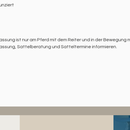
unziert
sung ist nur am Pferd mit dem Reiter und in der Bewegung m
passung, Sattelberatung und Satteltermine informieren.