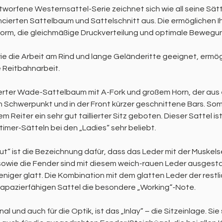
worfene Westernsattel-Serie zeichnet sich wie all seine Sätt
erten Sattelbaum und Sattelschnitt aus. Die ermöglichen Ih
form, die gleichmäßige Druckverteilung und optimale Bewegun
wie die Arbeit am Rind und lange Geländeritte geeignet, ermö
 Reitbahnarbeit.
zierter Wade-Sattelbaum mit A-Fork und großem Horn, der aus e
en Schwerpunkt und in der Front kürzer geschnittene Bars. So
 Reiter ein sehr gut taillierter Sitz geboten. Dieser Sattel 
imer-Sätteln bei den „Ladies“ sehr beliebt.
t“ ist die Bezeichnung dafür, dass das Leder mit der Muskel
e sowie die Fender sind mit diesem weich-rauen Leder ausgestat
weniger glatt. Die Kombination mit dem glatten Leder der restlic
rapazierfähigen Sattel die besondere „Working“-Note.
nal und auch für die Optik, ist das „Inlay“ – die Sitzeinlage. Si