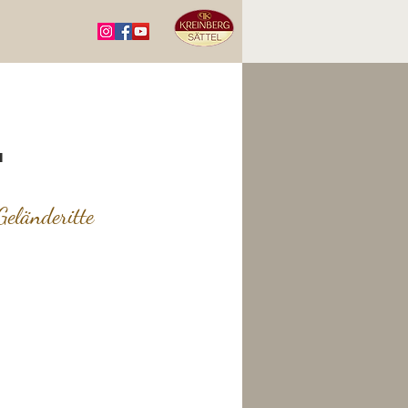
"
eländeritte